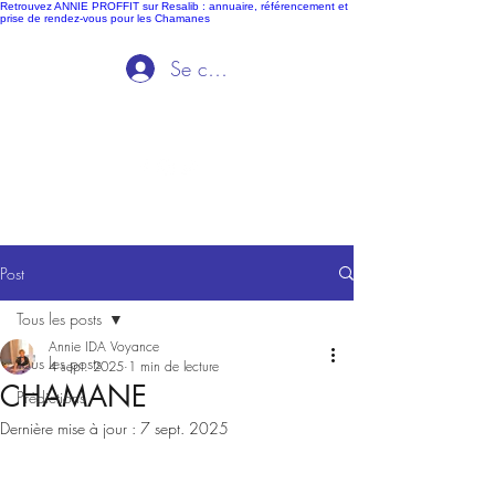
Retrouvez ANNIE PROFFIT sur Resalib : annuaire, référencement et
prise de rendez-vous pour les Chamanes
Se connecter
Ida Voyance
Post
Tous les posts
Annie IDA Voyance
Tous les posts
4 sept. 2025
1 min de lecture
CHAMANE
Prédictions
Dernière mise à jour :
7 sept. 2025