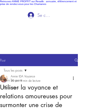
Retrouvez ANNIE PROFFIT sur Resalib : annuaire, référencement et
prise de rendez-vous pour les Chamanes
Se connecter
Ida Voyance
Post
Tous les posts
Annie IDA Voyance
Tous les posts
20 avr.
4 min de lecture
Utiliser la voyance et
Prédictions
relations amoureuses pour
surmonter une crise de