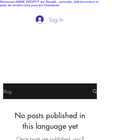
Retrouvez ANNIE PROFFIT sur Resalib : annuaire, référencement et
prise de rendez-vous pour les Chamanes
Log In
Ida Clairvoyance
Blog
No posts published in
this language yet
Once posts are published, you’ll