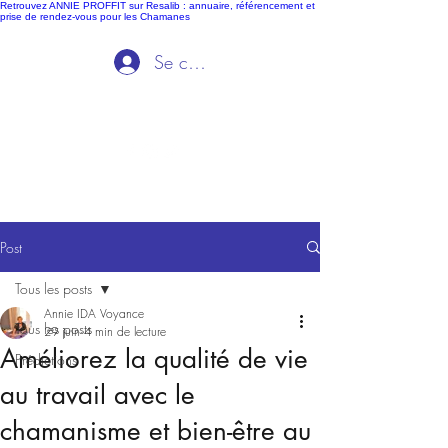
Retrouvez ANNIE PROFFIT sur Resalib : annuaire, référencement et
prise de rendez-vous pour les Chamanes
Se connecter
Ida Voyance
Post
Tous les posts
Annie IDA Voyance
Tous les posts
29 juin
4 min de lecture
Améliorez la qualité de vie
Prédictions
au travail avec le
chamanisme et bien-être au