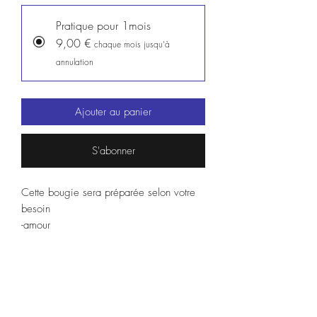
Pratique pour 1mois
9,00 €
chaque mois jusqu'à
annulation
Ajouter au panier
S'abonner
Cette bougie sera préparée selon votre
besoin
-amour
-désenvoutement
-argent et chance
-réussite professionnelle
-santé