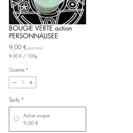
BOUGIE VERTE action
PERSONNALISEE
Prix
9,00 €
par mois
9,00 €
/
100g
9,00 €
pour
Quantité
*
100
Grammes
Tarifs
*
Achat unique
9,00 €