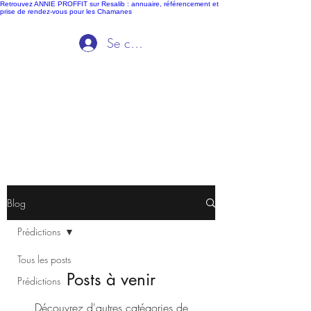
Retrouvez ANNIE PROFFIT sur Resalib : annuaire, référencement et
prise de rendez-vous pour les Chamanes
Se connecter
Ida Voyance
Blog
Prédictions
Tous les posts
Posts à venir
Prédictions
Découvrez d'autres catégories de