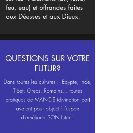
feu, eau) et offrandes faites
aux Déesses et aux Dieux.
QUESTIONS SUR VOTRE
FUTUR?
Dans toutes les cultures : Egypte, Inde,
Tibet, Grecs, Romains… toutes
pratiques de MANCIE (divination par)
avaient pour objectif l’espoir
d’améliorer SON futur !