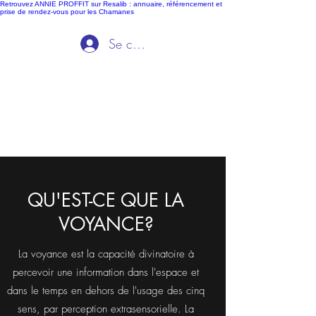
Retrouvez ANNIE PROFFIT sur Resalib : annuaire, référencement et
prise de rendez-vous pour les Chamanes
Se connecter
Ida Voyance
QU'EST-CE QUE LA
VOYANCE?
La voyance est la capacité divinatoire à
percevoir une information dans l'espace et
dans le temps en dehors de l'usage des cinq
sens, par perception extrasensorielle. La