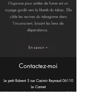
L'hypnose pour arrêter de fumer est un
voyage guidé vers la liberté du tabac. Elle
cible les racines du tabagisme dans
l'inconscient, brisant les liens de
dépendance.
En savoir +
Contactez-moi
Le petit Rubrent 3 rue Casimir Reynaud 06110
Le Cann
et
début de la rue Casimir Raynaud dans la rue rue HENRI
GERMAIN
et fin au square Carnot