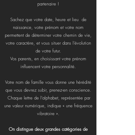
partenaire !
Sachez que votre date, heure et lieu de
naissance, votre prénom et votre nom
permettent de déterminer votre chemin de vie,
votre caractère, et vous situer dans l’évolution
de votre futur.
Vos parents, en choisissant votre prénom
influencent votre personnalité.
Votre nom de famille vous donne une hérédité
que vous devrez subir, prenez-en conscience.
Chaque lettre de l’alphabet, représentée par
une valeur numérique, indique « une fréquence
vibratoire ».
On distingue deux grandes catégories de